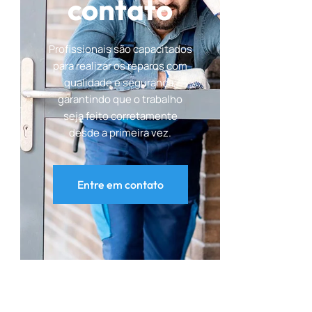
contato
Profissionais são capacitados
para realizar os reparos com
qualidade e segurança,
garantindo que o trabalho
seja feito corretamente
desde a primeira vez.
Entre em contato