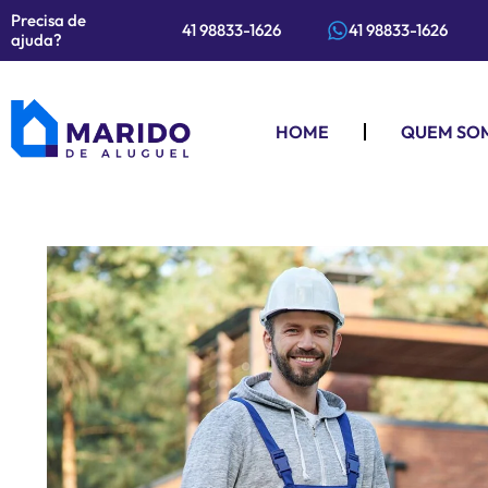
Precisa de
41 98833-1626
41 98833-1626
ajuda?
HOME
QUEM SO