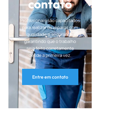
contato
Profissionais são capacitados
para realizar os reparos com
qualidade e segurança,
garantindo que o trabalho
seja feito corretamente
desde a primeira vez.
Entre em contato