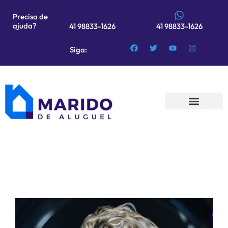
Precisa de
ajuda?
41 98833-1626
41 98833-1626
Siga:
QUEM SOMOS